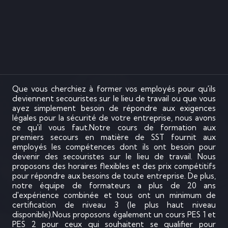
La formation EPI et ESI est destinée au personnel d'un
établissement dans le cadre des mesures légales visant à
organiser la lutte efficace contre tout départ de feu.
L'habilitation H0 B0 H0V doit être obtenue par les chefs
d'équipe effectuant des travaux non électriques dans un
environnement électrique.
Que vous cherchiez à former vos employés pour qu'ils
deviennent secouristes sur le lieu de travail ou que vous
ayez simplement besoin de répondre aux exigences
légales pour la sécurité de votre entreprise, nous avons
ce qu'il vous faut.Notre cours de formation aux
premiers secours en matière de SST fournit aux
employés les compétences dont ils ont besoin pour
devenir des secouristes sur le lieu de travail. Nous
proposons des horaires flexibles et des prix compétitifs
pour répondre aux besoins de toute entreprise. De plus,
notre équipe de formateurs a plus de 20 ans
d'expérience combinée et tous ont un minimum de
certification de niveau 3 (le plus haut niveau
disponible).Nous proposons également un cours PES 1 et
PES 2 pour ceux qui souhaitent se qualifier pour