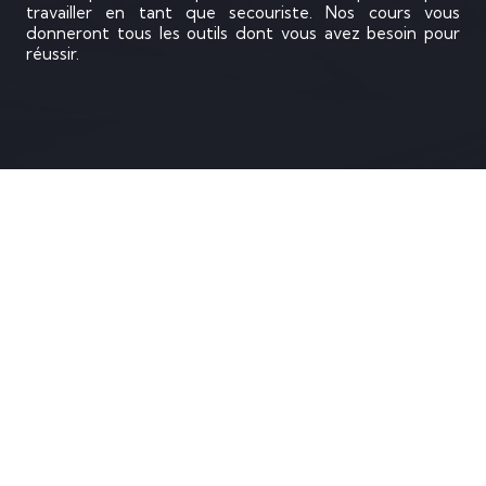
travailler en tant que secouriste. Nos cours vous
donneront tous les outils dont vous avez besoin pour
réussir.
Nous nous engageons à aider votre société
à rester conforme aux réglementations en
matière de santé et de sécurité au travail
Notre centre de formation aux
alentours de Saint-Germain-en-Laye
peut vous aider à obtenir toutes les
compétences !
Contactez-nous au plus vite pour toute demande
d'information concernant votre Formation secourisme et
pour obtenir un devis clair dans les meilleurs délais.
S'INSCRIRE